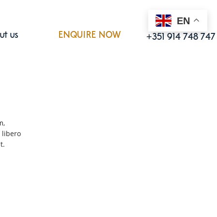
EN
Call us
ut us
ENQUIRE NOW
+351 914 748 747
m,
 libero
t.