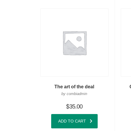
The art of the deal
by combiadmin
$
35.00
ADD TO CART