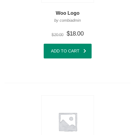
Woo Logo
by combiadmin
$
18.00
$
20.00
ADD TO CART