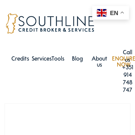
EN
Call
Credits
Services
Tools
Blog
About
ENQUIR
us
us
NOW
+351
914
748
747