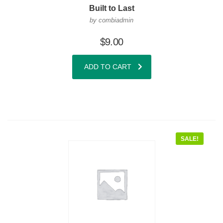
Built to Last
by combiadmin
$
9.00
ADD TO CART
SALE!