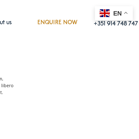
EN
Call us
ut us
ENQUIRE NOW
+351 914 748 747
m,
 libero
t.