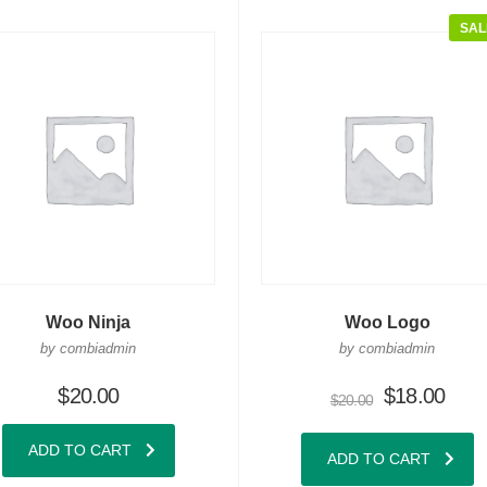
SAL
Woo Ninja
Woo Logo
by combiadmin
by combiadmin
$
20.00
$
18.00
$
20.00
ADD TO CART
ADD TO CART