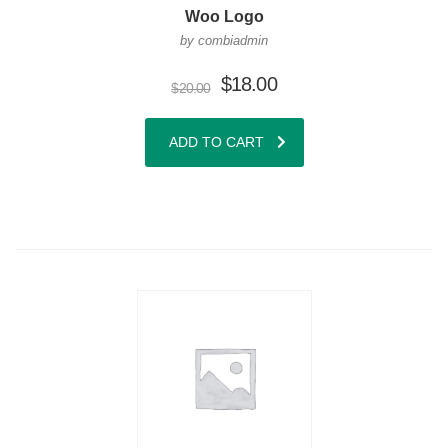
Woo Logo
by combiadmin
$
18.00
$
20.00
ADD TO CART