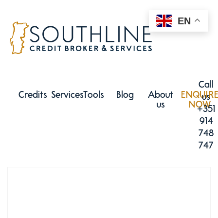
EN
Call
Credits
Services
Tools
Blog
About
ENQUIR
us
us
NOW
+351
914
748
747